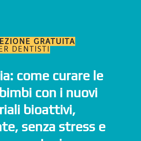
EZIONE GRATUITA
ER DENTISTI
a: come curare le
 bimbi con i nuovi
ali bioattivi,
e, senza stress e