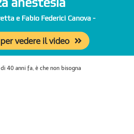
a anestesia
etta e Fabio Federici Canova -
 per vedere il video
i di 40 anni fa, è che non bisogna