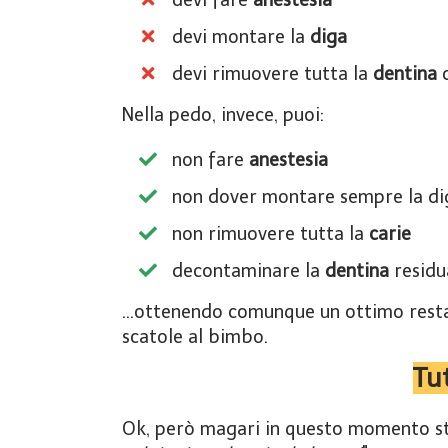
devi fare
anestesia
devi montare la
diga
devi rimuovere tutta la
dentina
Nella pedo, invece, puoi:
non fare
anestesia
non dover montare sempre la di
non rimuovere tutta la
carie
​decontaminare la
dentina
residu
...ottenendo comunque un ottimo resta
scatole al bimbo.
Tut
Ok, però magari in questo momento sta