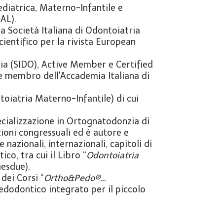
ediatrica, Materno-Infantile e
AL).
a Società Italiana di Odontoiatria
Scientifico per la rivista European
zia (SIDO), Active Member e Certified
 e membro dell'Accademia Italiana di
iatria Materno-Infantile) di cui
ecializzazione in Ortognatodonzia di
zioni congressuali ed è autore e
 nazionali, internazionali, capitoli di
co, tra cui il Libro “
Odontoiatria
iesdue).
dei Corsi “
Ortho&Pedo®…
pedodontico integrato per il piccolo