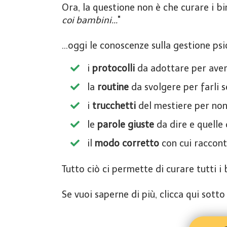
Ora, la questione non è che curare i bi
coi bambini...
"
...oggi le conoscenze sulla gestione p
i
protocolli
da adottare per aver
la
routine
da svolgere per farli s
i
trucchetti
del mestiere per non
​le
parole giuste
da dire e quelle
​il
modo corretto
con cui raccont
Tutto ciò ci permette di curare tutti 
Se vuoi saperne di più, clicca qui sott