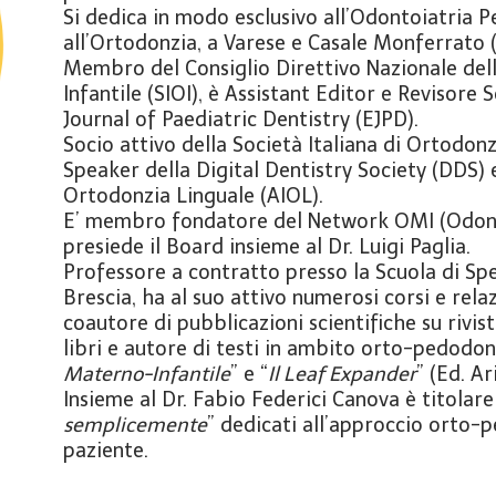
Si dedica in modo esclusivo all’Odontoiatria P
all’Ortodonzia, a Varese e Casale Monferrato (
Membro del Consiglio Direttivo Nazionale dell
Infantile (SIOI), è Assistant Editor e Revisore 
Journal of Paediatric Dentistry (EJPD).
Socio attivo della Società Italiana di Ortodon
Speaker della Digital Dentistry Society (DDS)
Ortodonzia Linguale (AIOL).
E’ membro fondatore del Network OMI (Odonto
presiede il Board insieme al Dr. Luigi Paglia.
Professore a contratto presso la Scuola di Sp
Brescia, ha al suo attivo numerosi corsi e rela
coautore di pubblicazioni scientifiche su riviste
libri e autore di testi in ambito orto-pedodonti
Materno-Infantile
” e “
Il Leaf Expander
” (Ed. Ar
Insieme al Dr. Fabio Federici Canova è titolare 
semplicemente
” dedicati all’approccio orto-
paziente.