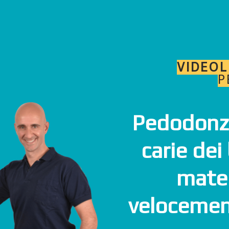
VIDEOL
P
Pedodonzi
carie dei
materi
velocement