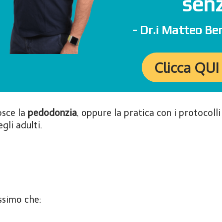
senz
- Dr.i Matteo Ber
Clicca QUI
osce la
pedodonzia
, oppure la pratica con i protocoll
gli adulti.
issimo che: